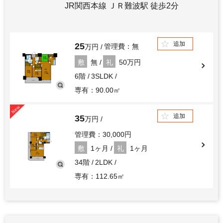
JR関西本線 ＪＲ難波駅 徒歩2分
追加
25
管理費：無
万円
敷
無
礼
50万円
6階
3SLDK
専有：90.00㎡
追加
35
万円
管理費：30,000円
敷
1ヶ月
礼
1ヶ月
34階
2LDK
専有：112.65㎡