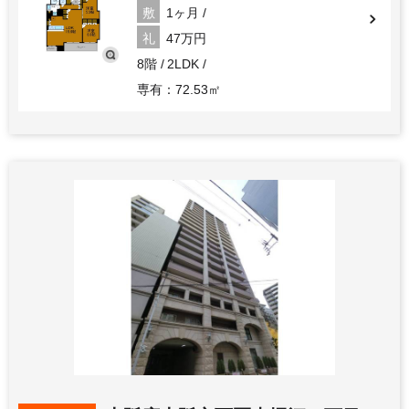
敷
1ヶ月
礼
47万円
8階
2LDK
専有：72.53㎡