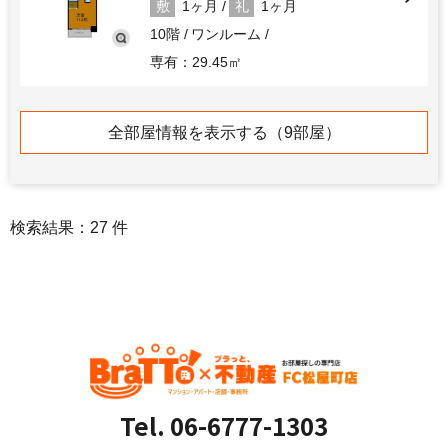
敷
1ヶ月
礼
1ヶ月
10階
ワンルーム
専有：29.45㎡
追加
12.7
万円
全部屋情報を表示する（9部屋）
管理費：15,000円
敷
14.2万円
礼
無
10階
1DK
検索結果：27 件
専有：44.66㎡
追加
16.8
万円
管理費：15,000円
敷
1ヶ月
礼
1ヶ月
11階
2LDK
専有：56.53㎡
Tel. 06-6777-1303