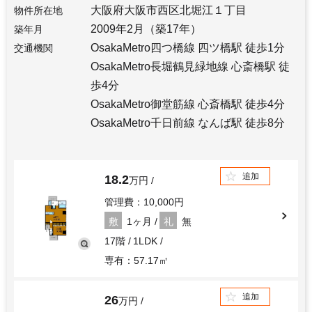
大阪府大阪市西区北堀江１丁目
物件所在地
2009年2月（築17年）
築年月
OsakaMetro四つ橋線 四ツ橋駅 徒歩1分
交通機関
OsakaMetro長堀鶴見緑地線 心斎橋駅 徒
歩4分
OsakaMetro御堂筋線 心斎橋駅 徒歩4分
OsakaMetro千日前線 なんば駅 徒歩8分
追加
18.2
万円
管理費：10,000円
敷
1ヶ月
礼
無
17階
1LDK
専有：57.17㎡
追加
26
万円