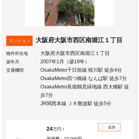
大阪府大阪市西区南堀江１丁目
マンション
大阪府大阪市西区南堀江１丁目
物件所在地
2007年1月（築19年）
築年月
OsakaMetro千日前線 桜川駅 徒歩4分
交通機関
OsakaMetro四つ橋線 なんば駅 徒歩7分
OsakaMetro長堀鶴見緑地線 西大橋駅 徒
歩7分
JR関西本線 ＪＲ難波駅 徒歩5分
追加
24
万円
管理費：10,000円