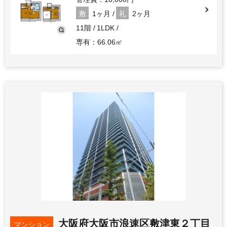
敷
1ヶ月
礼
2ヶ月
11階
1LDK
専有：66.06㎡
大阪府大阪市浪速区敷津東２丁目
マンション