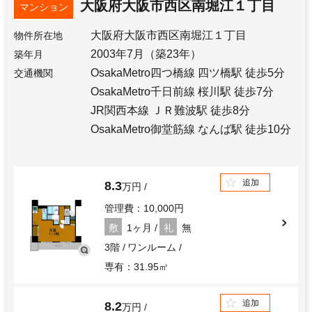
大阪府大阪市西区南堀江１丁目
マンション
大阪府大阪市西区南堀江１丁目
物件所在地
2003年7月（築23年）
築年月
OsakaMetro四つ橋線 四ツ橋駅 徒歩5分
交通機関
OsakaMetro千日前線 桜川駅 徒歩7分
JR関西本線 ＪＲ難波駅 徒歩8分
OsakaMetro御堂筋線 なんば駅 徒歩10分
追加
8.3
万円
管理費：10,000円
敷
1ヶ月
礼
無
3階
ワンルーム
専有：31.95㎡
追加
8.2
万円