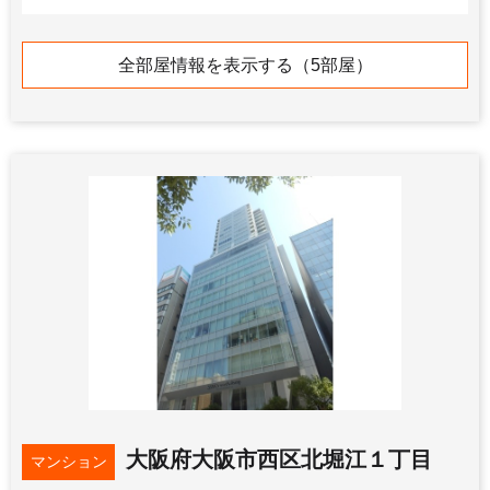
追加
24.8
万円
全部屋情報を表示する（5部屋）
管理費：14,000円
敷
1ヶ月
礼
2ヶ月
18階
2LDK
専有：72.32㎡
追加
25
万円
管理費：賃料に込み
敷
0.5ヶ月
礼
0.5ヶ月
22階
2LDK
専有：72.44㎡
大阪府大阪市西区北堀江１丁目
マンション