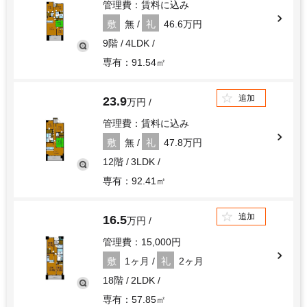
管理費：賃料に込み
敷
無
礼
46.6万円
9階
4LDK
専有：91.54㎡
追加
23.9
万円
管理費：賃料に込み
敷
無
礼
47.8万円
12階
3LDK
専有：92.41㎡
追加
16.5
万円
管理費：15,000円
敷
1ヶ月
礼
2ヶ月
18階
2LDK
専有：57.85㎡