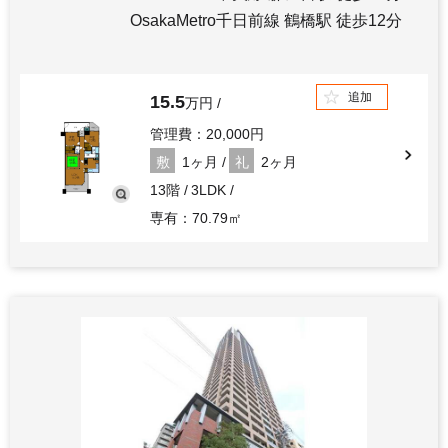
OsakaMetro千日前線 鶴橋駅 徒歩12分
追加
15.5
万円
管理費：20,000円
敷
1ヶ月
礼
2ヶ月
13階
3LDK
専有：70.79㎡