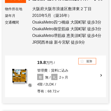
大阪府大阪市浪速区敷津東２丁目
物件所在地
2010年5月（築16年）
築年月
OsakaMetro四つ橋線 大国町駅 徒歩3分
交通機関
OsakaMetro御堂筋線 大国町駅 徒歩3分
OsakaMetro堺筋線 恵美須町駅 徒歩4分
JR関西本線 新今宮駅 徒歩9分
追加
19.8
万円
管理費：賃料に込み
敷
無
礼
2ヶ月
4階
2LDK
専有：68.72㎡