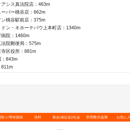
アシス真法院店：463m
ーパー桃谷店：662m
ン桃谷駅前店：375m
ドン・キホーテパウ上本町店：1340m
病院：1460m
法院郵便局：575m
寺区役所：881m
：843m
811m
間取り/専有面積
賃料
敷金(保証金)/礼金
管理費/共益費
お気に