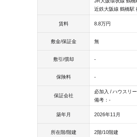
JR大阪環状線 鶴橋
近鉄大阪線 鶴橋駅 
賃料
8.8万円
敷金/保証金
無
敷引/償却
-
保険料
-
必加入 / ハウスリーブ
保証会社
備考：-
築年月
2026年11月
所在階/階建
2階/10階建